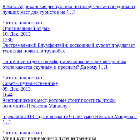
Южно-Африканская республика по праву считается одним из
лучших мест для туристов на […]
Читать полностью
Оригинальный отдых
10, Дек, 2013
1236
Экстремальный Блумфонтейн: роскошный курорт предлагает
туристам пожить в трущобах
Типичный отдых в комфортабельном четырехзвездочном
отеле кажется скучным и пресным? Да кому […]
Читать полностью
Советы путешественнику
09, Дек, 2013
1644
9 исторических мест, которые стоит посетить, чтобы
вспомнить Нельсона Манделу
5 декабря 2013 года в возрасте 95 лет умер Нельсон Мандела –
[…]
Читать полностью
Мини-курс начинающего путешественника