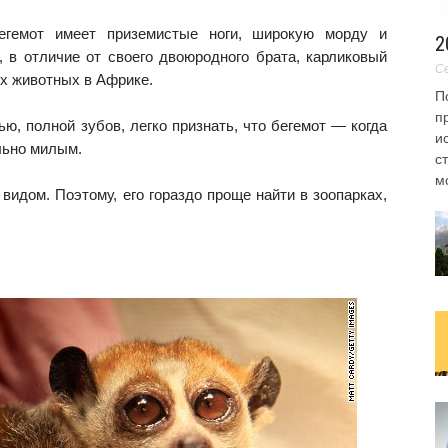
егемот имеет приземистые ноги, широкую морду и
2
 в отличие от своего двоюродного брата, карликовый
Се
ых животных в Африке.
П
п
ю, полной зубов, легко признать, что бегемот — когда
и
льно милым.
с
мо
идом. Поэтому, его гораздо проще найти в зоопарках,