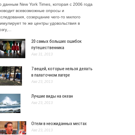
о данным New York Times, которая с 2006 года
роводит всевозможные опросы и
сследования, созерцание чего-то милого
тимулирует те же центры удовольствия в
згу,...
20 самых больших ошибок
путешественника
Авг 31, 2013
7 вещей, которые нельзя делать
в палаточном лагере
Авг 23, 2013
Лучшие виды на океан
Авг 23, 2013
Отели в неожиданных местах
Авг 23, 2013