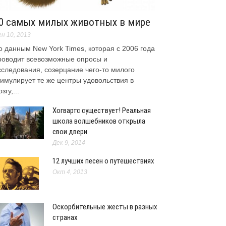
0 самых милых животных в мире
н 10, 2013
о данным New York Times, которая с 2006 года
роводит всевозможные опросы и
сследования, созерцание чего-то милого
тимулирует те же центры удовольствия в
згу,...
Хогвартс существует! Реальная
школа волшебников открыла
свои двери
Дек 9, 2014
12 лучших песен о путешествиях
Окт 4, 2013
Оскорбительные жесты в разных
странах