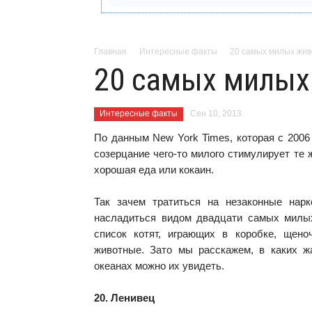
Главная
Интересные факты
20 самых милых жив
20 самых милых
Интересные факты
Сен 10, 2013
По данным New York Times, которая с 2006
созерцание чего-то милого стимулирует те ж
хорошая еда или кокаин.
Так зачем тратиться на незаконные нарк
насладиться видом двадцати самых милы
список котят, играющих в коробке, щен
животные. Зато мы расскажем, в каких ж
океанах можно их увидеть.
20. Ленивец