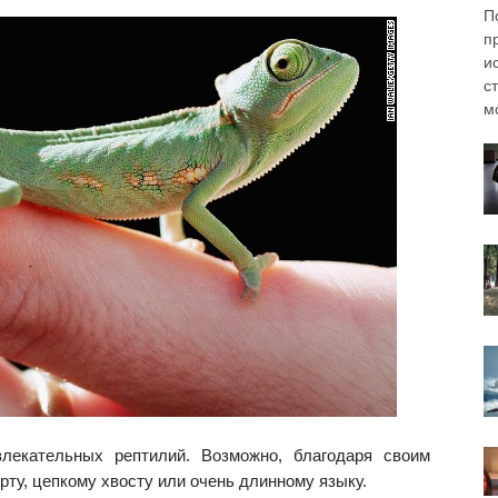
П
п
и
с
мо
лекательных рептилий. Возможно, благодаря своим
рту, цепкому хвосту или очень длинному языку.