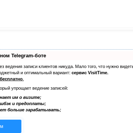
ном Telegram-боте
без ведения записи клиентов никуда. Мало того, что нужно видет
юджетный и оптимальный вариант:
сервис VisitTime.
бесплатно
.
торый упрощает ведение записей:
нает им о визите;
эшбэк и предоплаты;
ает больше зарабатывать;
ом