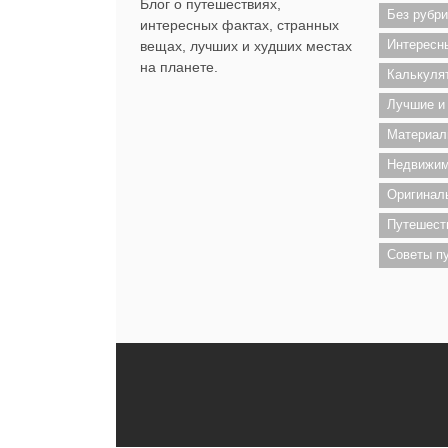
Блог о путешествиях,
Без рубри
интересных фактах, странных
Интересн
вещах, лучших и худших местах
на планете.
Калькуля
Лучшие и
Материал
Недвижим
Оригинал
Путешест
Советы п