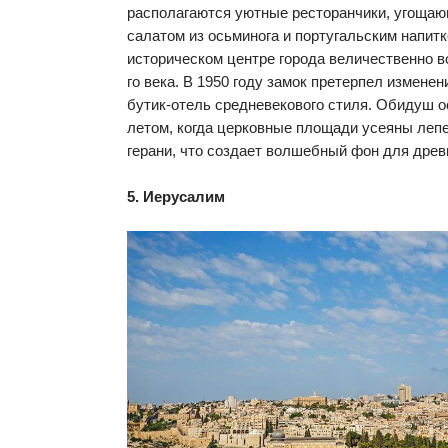
располагаются уютные ресторанчики, угощаю
салатом из осьминога и португальским напит
историческом центре города величественно в
го века. В 1950 году замок претерпел измене
бутик-отель средневекового стиля. Обидуш 
летом, когда церковные площади усеяны лепе
герани, что создает волшебный фон для древ
5. Иерусалим