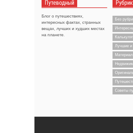
Путеводный
Рубрик
Блог о путешествиях,
Без рубри
интересных фактах, странных
Интересн
вещах, лучших и худших местах
на планете.
Калькуля
Лучшие и
Материал
Недвижим
Оригинал
Путешест
Советы п