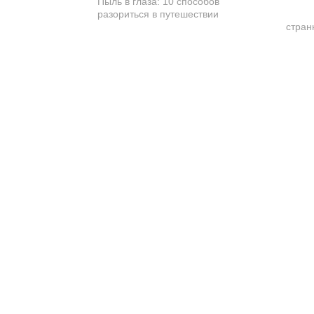
Пыль в глаза: 10 способов
разориться в путешествии
стран