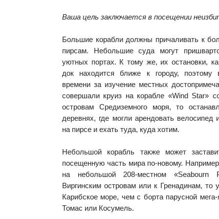
Ваша цель заключается в посещении неизб
Большие корабли должны причаливать к б
пирсам. Небольшие суда могут пришварт
уютных портах. К тому же, их остановки, ка
док находится ближе к городу, поэтому
времени за изучение местных достопримеча
совершали круиз на корабле «Wind Star» с
островам Средиземного моря, то останав
деревнях, где могли арендовать велосипед
на пирсе и ехать туда, куда хотим.
Небольшой корабль также может застави
посещенную часть мира по-новому. Например
на небольшой 208-местном «Seabourn P
Виргинским островам или к Гренадинам, то 
Карибское море, чем с борта парусной мега-
Томас или Косумель.