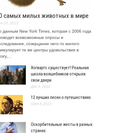
0 самых милых животных в мире
н 10, 2013
о данным New York Times, которая с 2006 года
роводит всевозможные опросы и
сследования, созерцание чего-то милого
тимулирует те же центры удовольствия в
згу,...
Хогвартс существует! Реальная
школа волшебников открыла
свои двери
Дек 9, 2014
12 лучших песен о путешествиях
Окт 4, 2013
Оскорбительные жесты в разных
странах