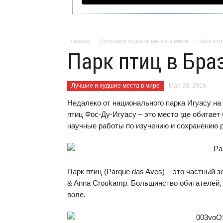
Главная
Лучшие и худшие места в мире
Парк пти
Парк птиц в Бра
Лучшие и худшие места в мире
Мар 28, 2016
Недалеко от национального парка Игуасу на
птиц Фос-Ду-Игуасу – это место где обитает
научные работы по изучению и сохранению р
Парк птиц (Parque das Aves) – это частный 
& Anna Croukamp. Большинство обитателей, 
воле.