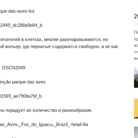
2
Се
П
п
итателей в клетках, многие разочаровываются, но
и
ый вольер, где пернатые содержатся свободно, а не как
с
мо
но порадует их количество и разнообразие.