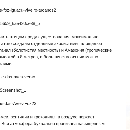
ечить птицам среду существования, максимально
 этого созданы отдельные экосистемы, площадью
танал (болотистая местность) и Амазония (тропические
высотой в 8 метров, в большинство из них можно
елями.
меи, рептилии и крокодилы, в воздухе порхает
к. Вся атмосфера буквально пронизана насыщенным