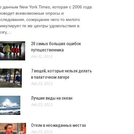
о данным New York Times, которая с 2006 года
роводит всевозможные опросы и
сследования, созерцание чего-то милого
тимулирует те же центры удовольствия в
згу,...
20 самых больших ошибок
путешественника
Авг 31, 2013
7 вещей, которые нельзя делать
в палаточном лагере
Авг 23, 2013
Лучшие виды на океан
Авг 23, 2013
Отели в неожиданных местах
Авг 23, 2013