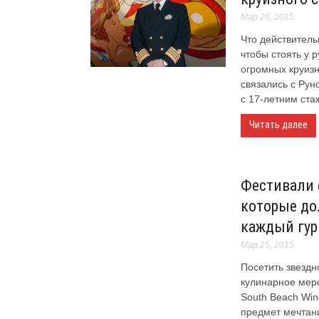
Мар 26, 2015
Что действитель
чтобы стоять у р
огромных круиз
связались с Ру
с 17-летним стаж
Читать далее
Фестивали 
которые до
каждый гу
Мар 25, 2015
Посетить звездн
кулинарное мер
South Beach Win
предмет мечтани