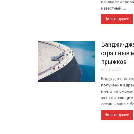
означает «пров
известный,...
Читать далее
Банджи-дж
страшные м
прыжков
Апр 2, 2015
Когда дело дохо
получения адрен
ничто не сможет
захватывающим 
летишь вниз с б
Читать далее