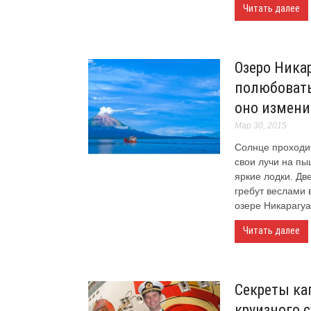
Читать далее
Озеро Никар
полюбовать
оно измени
Мар 30, 2015
Солнце проходит
свои лучи на пы
яркие лодки. Дв
гребут веслами 
озере Никарагуа.
Читать далее
Секреты ка
круизного 