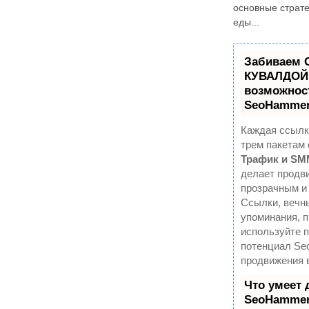
основные страте
еды...
Забиваем 
КУВАЛДОЙ 
возможнос
SeoHamme
Каждая ссылк
трем пакетам
Трафик и SM
делает продв
прозрачным и
Ссылки, вечны
упоминания, п
используйте 
потенциал S
продвижения 
Что умеет 
SeoHamme