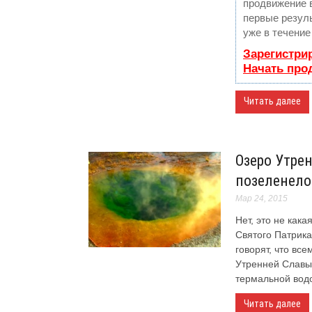
продвижение в
первые резул
уже в течение
Зарегистри
Начать про
Читать далее
Озеро Утре
позеленело
Мар 24, 2015
Нет, это не кака
Святого Патрика
говорят, что вс
Утренней Славы 
термальной водо
Читать далее