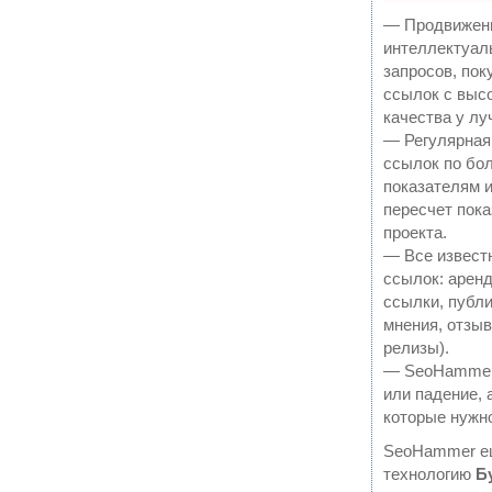
— Продвижени
интеллектуал
запросов, по
ссылок с выс
качества у л
— Регулярная
ссылок по бол
показателям 
пересчет пока
проекта.
— Все извес
ссылок: арен
ссылки, публи
мнения, отзыв
релизы).
— SeoHammer 
или падение, 
которые нужн
SeoHammer е
технологию
Б