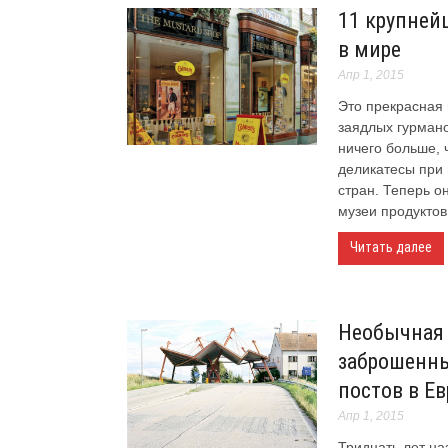
11 крупней
в мире
Апр 1, 2015
Это прекрасная
заядлых гурмано
ничего больше, 
деликатесы при
стран. Теперь о
музеи продуктов.
Читать далее
Необычная 
заброшенн
постов в Е
Апр 1, 2015
Тридцать лет на