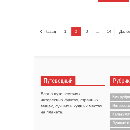
Назад
1
2
3
...
14
Дале
Путеводный
Рубрик
Блог о путешествиях,
Без рубри
интересных фактах, странных
Интересн
вещах, лучших и худших местах
на планете.
Калькуля
Лучшие и