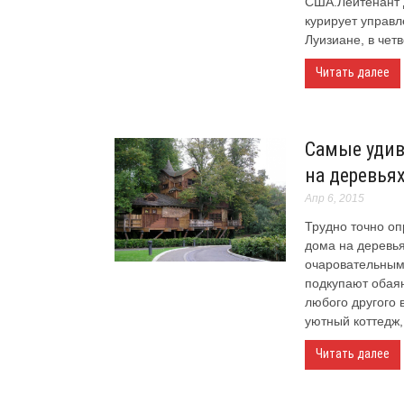
США.Лейтенант 
курирует управл
Луизиане, в четве
Читать далее
Самые уди
на деревья
Апр 6, 2015
Трудно точно оп
дома на деревья
очаровательными
подкупают обая
любого другого 
уютный коттедж,.
Читать далее