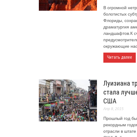
В огромной нетр
болотистых суб
Флориды, сохра
драматургия ам
ландшафтов.К с
предусмотрител
окружающие нас.
Читать далее
Луизиана т
стала лучше
США
Апр 8, 2015
Прошлый год бы
рекордным годо
отрасли в штате