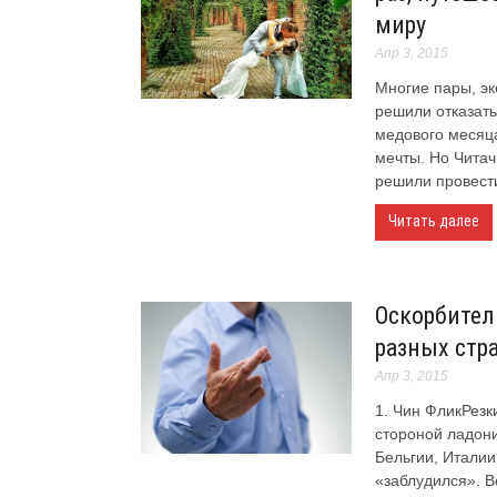
миру
Апр 3, 2015
Многие пары, э
решили отказать
медового месяца
мечты. Но Читач
решили провести
Читать далее
Оскорбител
разных стр
Апр 3, 2015
1. Чин ФликРезк
стороной ладон
Бельгии, Италии
«заблудился». В