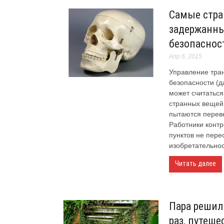
Самые стра
задержанны
безопаснос
Апр 6, 2015
Управление тра
безопасности (д
может считатьс
странных вещей
пытаются переве
Работники конт
пунктов не пере
изобретательнос
Читать далее
Пара решил
раз, путеше